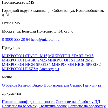
Производство EMS
Городской округ Балашиха, д. Соболиха, ул. Новослободская,
д. 31
Офис EMS
Москва, ул. Большая Почтовая, д. 34, стр. 6
8 (800) 555-28-64
hello@microton.ru
Продукция
МИКРОТОН START 1М15
МИКРОТОН START 2M15
МИКРОТОН BASIC 2М25
МИКРОТОН STEAM 2М25
МИКРОТОН HIGH SPEED 1
МИКРОТОН HIGH SPEED 2
МИКРОТОН PIZZZA
Аксессуары
Меню
О бренде
Каталог
Видео
Производитель
Сервис
Где купить
Документы
Политика конфиденциальности
Согласие на обработку ПД
Согласие на рассылку
Политика cookie
Согласие на обработку