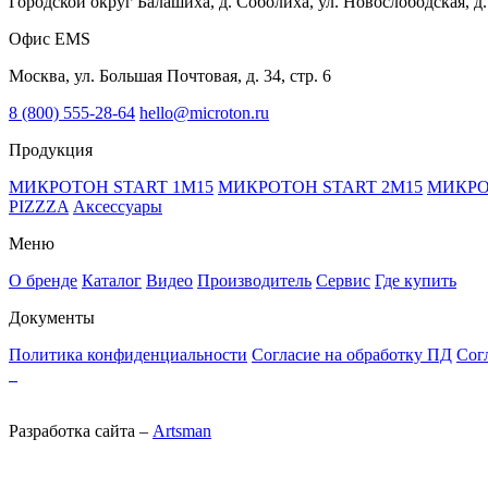
Городской округ Балашиха, д. Соболиха, ул. Новослободская, д.
Офис EMS
Москва, ул. Большая Почтовая, д. 34, стр. 6
8 (800) 555-28-64
hello@microton.ru
Продукция
МИКРОТОН START 1М15
МИКРОТОН START 2M15
МИКРО
PIZZZA
Аксессуары
Меню
О бренде
Каталог
Видео
Производитель
Сервис
Где купить
Документы
Политика конфиденциальности
Согласие на обработку ПД
Сог
Разработка сайта –
Artsman